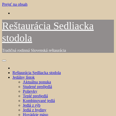
Prejsť na obsah
Reštaurácia Sedliacka
stodola
Tradičná rodinná Slovenská reštaurácia
Reštaurácia Sedliacka stodola
Jedálny lístok
Aktuálna ponuka
Studené predjedlá
Polievky
Teplé predjedlá
Kombinované jedlá
Jedlá z rýb
Jedlá z hydiny
Hovädzie mäso