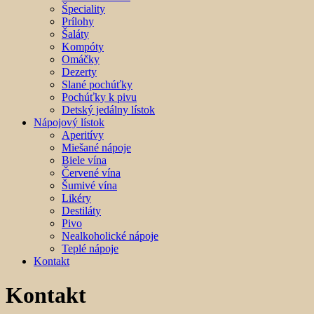
Špeciality
Prílohy
Šaláty
Kompóty
Omáčky
Dezerty
Slané pochúťky
Pochúťky k pivu
Detský jedálny lístok
Nápojový lístok
Aperitívy
Miešané nápoje
Biele vína
Červené vína
Šumivé vína
Likéry
Destiláty
Pivo
Nealkoholické nápoje
Teplé nápoje
Kontakt
Kontakt