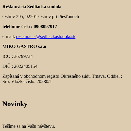
Reštaurácia Sedliacka stodola
Ostrov 295, 92201 Ostrov pri Piešťanoch
telefónne číslo : 0908097917
e-mail:
restauracia@sedliackastodola.sk
MIKO-GASTRO s.r.o
IČO : 36799734
DIČ : 2022405154
Zapísaná v obchodnom registri Okresného súdu Trnava, Oddiel :
Sro, Vložka číslo: 20280/T
Novinky
Tešíme sa na Vašu návštevu.