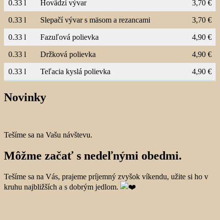
0.33 l
Hovädzí vývar
3,70 €
0.33 l
Slepačí vývar s mäsom a rezancami
3,70 €
0.33 l
Fazuľová polievka
4,90 €
0.33 l
Držková
polievka
4,90 €
0.33 l
Teľacia kyslá polievka
4,90 €
Novinky
Tešíme sa na Vašu návštevu.
Môžme začať s nedeľnými obedmi.
Tešíme sa na Vás, prajeme príjemný zvyšok víkendu, užite si ho v
kruhu najbližších a s dobrým jedlom.