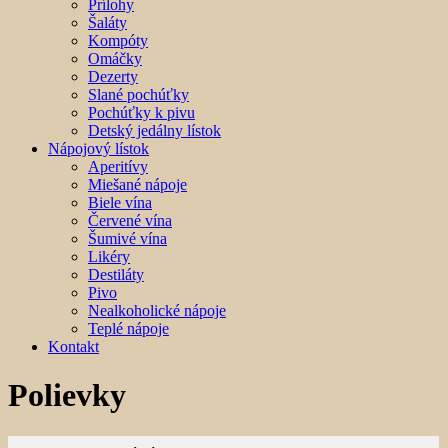
Prílohy
Šaláty
Kompóty
Omáčky
Dezerty
Slané pochúťky
Pochúťky k pivu
Detský jedálny lístok
Nápojový lístok
Aperitívy
Miešané nápoje
Biele vína
Červené vína
Šumivé vína
Likéry
Destiláty
Pivo
Nealkoholické nápoje
Teplé nápoje
Kontakt
Polievky